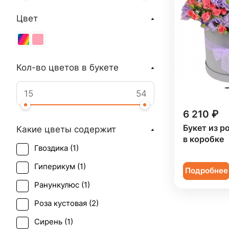
Цвет
Кол-во цветов в букете
6 210 ₽
Букет из р
Какие цветы содержит
в коробке
Гвоздика (
1
)
Гиперикум (
1
)
Подробнее
Ранункулюс (
1
)
Роза кустовая (
2
)
Сирень (
1
)