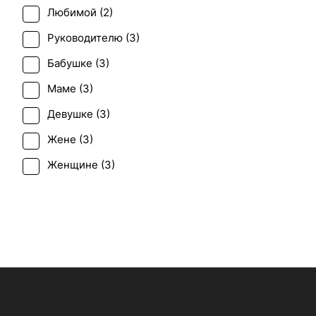
Любимой (
2
)
Руководителю (
3
)
Бабушке (
3
)
Маме (
3
)
Девушке (
3
)
Жене (
3
)
Женщине (
3
)
Коллеге (
3
)
Подруге (
3
)
Сестре (
3
)