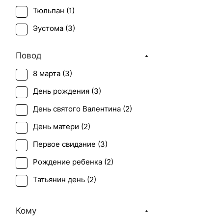
Тюльпан (
1
)
Эустома (
3
)
Повод
8 марта (
3
)
День рождения (
3
)
День святого Валентина (
2
)
День матери (
2
)
Первое свидание (
3
)
Рождение ребенка (
2
)
Татьянин день (
2
)
Юбилей (
3
)
Кому