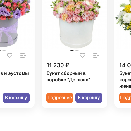
11 230 ₽
14 
оз и эустомы
Букет сборный в
Буке
коробке "Де люкс"
корз
жен
В корзину
Подробнее
В корзину
Под