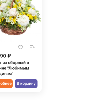
090 ₽
т из сборный в
ине "Любимым
щинам"
робнее
В корзину