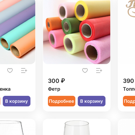
300 ₽
390
енка
Фетр
Топп
В корзину
Подробнее
В корзину
Под