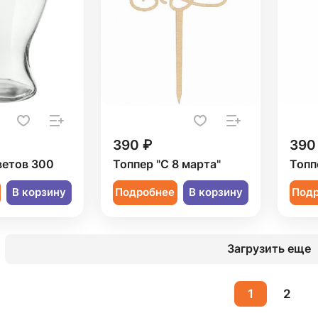
390 ₽
390
ветов 300
Топпер "С 8 марта"
Топп
В корзину
Подробнее
В корзину
Под
Загрузить еще
1
2