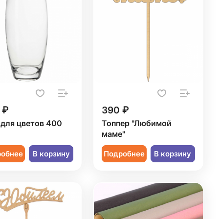
 ₽
390 ₽
 для цветов 400
Топпер "Любимой
маме"
робнее
В корзину
Подробнее
В корзину