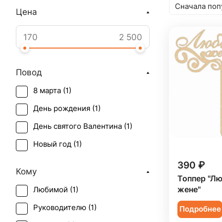
Сначала поп
Цена
Повод
8 марта (
1
)
День рождения (
1
)
День святого Валентина (
1
)
Новый год (
1
)
390 ₽
Кому
Топпер "Л
жене"
Любимой (
1
)
Руководителю (
1
)
Подробнее