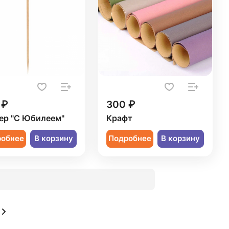
 ₽
300 ₽
ер "С Юбилеем"
Крафт
робнее
В корзину
Подробнее
В корзину