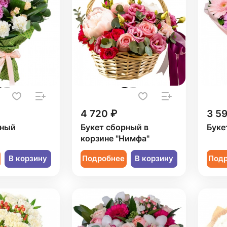
4 720 ₽
3 5
рный
Букет сборный в
Буке
корзине "Нимфа"
В корзину
Подробнее
В корзину
Под