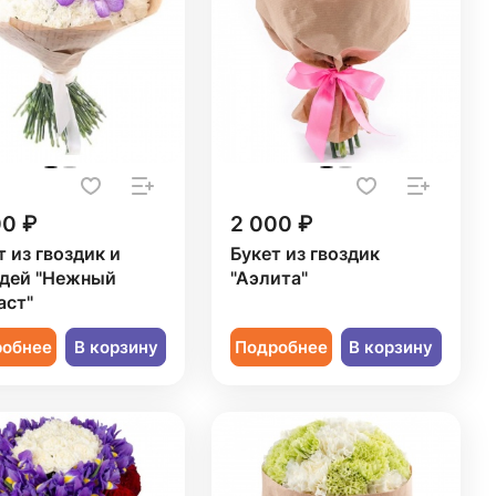
00 ₽
2 000 ₽
т из гвоздик и
Букет из гвоздик
дей "Нежный
"Аэлита"
аст"
робнее
В корзину
Подробнее
В корзину