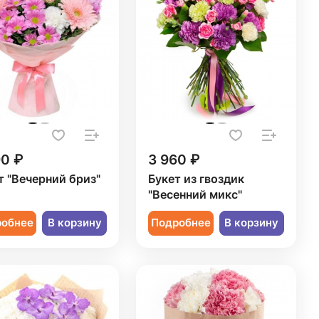
90 ₽
3 960 ₽
т "Вечерний бриз"
Букет из гвоздик
"Весенний микс"
робнее
В корзину
Подробнее
В корзину