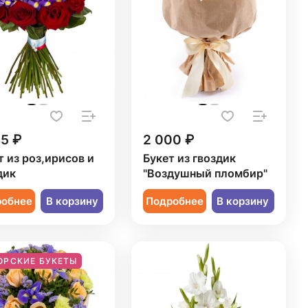
85 ₽
2 000 ₽
т из роз,ирисов и
Букет из гвоздик
дик
"Воздушный пломбир"
робнее
В корзину
Подробнее
В корзину
ОРСКИЕ БУКЕТЫ