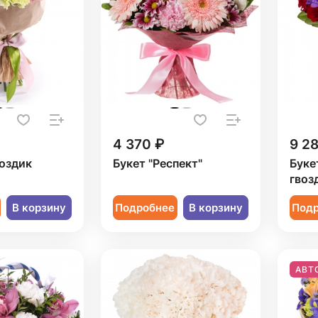
4 370 ₽
9 2
воздик
Букет "Респект"
Буке
гвоз
В корзину
Подробнее
В корзину
Под
АВТ