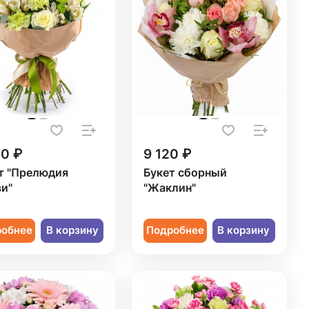
30 ₽
9 120 ₽
т "Прелюдия
Букет сборный
и"
"Жаклин"
робнее
В корзину
Подробнее
В корзину