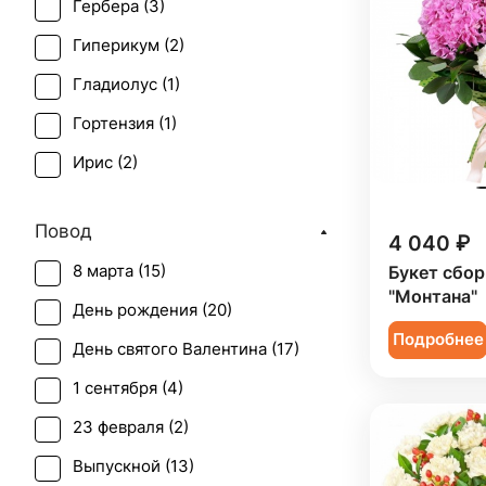
Гербера (
3
)
Гиперикум (
2
)
Гладиолус (
1
)
Гортензия (
1
)
Ирис (
2
)
Орхидея (
5
)
Повод
4 040 ₽
Пион (
2
)
8 марта (
15
)
Букет сбо
Роза (
8
)
"Монтана"
День рождения (
20
)
Роза кустовая (
5
)
Подробнее
День святого Валентина (
17
)
Скиммия (
1
)
1 сентября (
4
)
Статица (
1
)
23 февраля (
2
)
Фрезия (
1
)
Выпускной (
13
)
Хризантема (
3
)