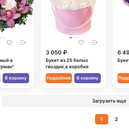
3 050 ₽
6 4
ный в
Букет из 25 белых
Буке
урман"
гвоздик,в коробке
В корзину
Подробнее
В корзину
Под
Загрузить еще
1
2