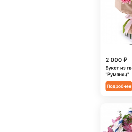
Подруге (
9
)
Ребенку (
10
)
Сестре (
9
)
2 000 ₽
Букет из г
"Румянец"
Подробнее