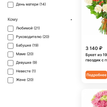
День матери (
14
)
Эустома (
3
)
День учителя (
12
)
Кому
Первое свидание (
20
)
Любимой (
21
)
Последний звонок (
13
)
Руководителю (
20
)
Рождение ребенка (
5
)
Бабушке (
19
)
Татьянин день (
14
)
3 140 ₽
Маме (
20
)
Букет из 1
Траур (
1
)
гвоздик с 
Девушке (
9
)
Юбилей (
11
)
Невесте (
1
)
Подробнее
Жене (
20
)
Женщине (
21
)
Коллеге (
21
)
Мужчине (
2
)