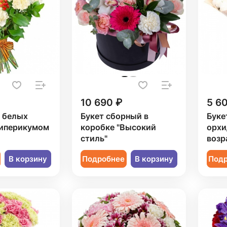
10 690 ₽
5 6
9 белых
Букет сборный в
Буке
гиперикумом
коробке "Высокий
орхи
стиль"
возр
В корзину
Подробнее
В корзину
Под