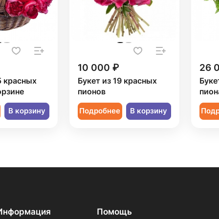
10 000 ₽
26 
5 красных
Букет из 19 красных
Буке
орзине
пионов
пион
В корзину
Подробнее
В корзину
Под
Информация
Помощь