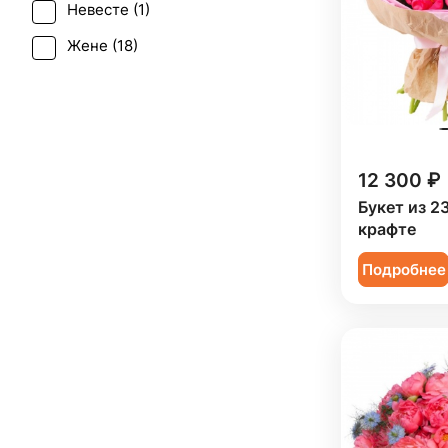
Невесте (
1
)
Жене (
18
)
Женщине (
19
)
Коллеге (
18
)
Подруге (
2
)
12 300 ₽
Ребенку (
11
)
Букет из 2
Сестре (
2
)
крафте
Подробнее