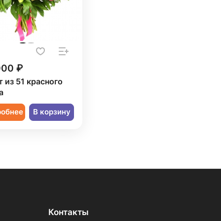
000 ₽
т из 51 красного
а
робнее
В корзину
Контакты