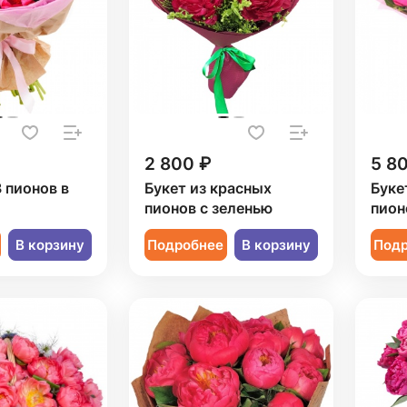
2 800 ₽
5 8
3 пионов в
Букет из красных
Буке
пионов с зеленью
пион
В корзину
Подробнее
В корзину
Под