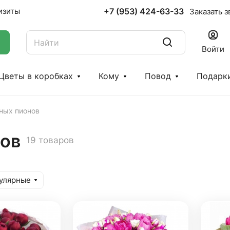
+7 (953) 424-63-33
изиты
Заказать з
Войти
Цветы в коробках
Кому
Повод
Подарк
ных пионов
нов
19 товаров
улярные