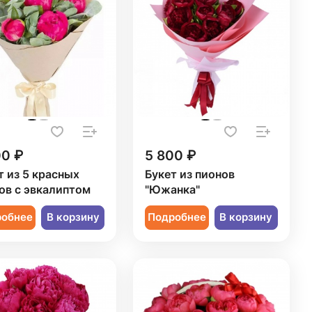
00 ₽
5 800 ₽
т из 5 красных
Букет из пионов
ов с эвкалиптом
"Южанка"
робнее
В корзину
Подробнее
В корзину