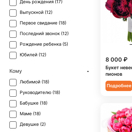
День рождения (
17
)
Выпускной (
12
)
Первое свидание (
18
)
Последний звонок (
12
)
Рождение ребенка (
5
)
Юбилей (
12
)
8 000 ₽
Букет неве
Кому
пионов
Любимой (
18
)
Подробнее
Руководителю (
18
)
Бабушке (
18
)
Маме (
18
)
Девушке (
2
)