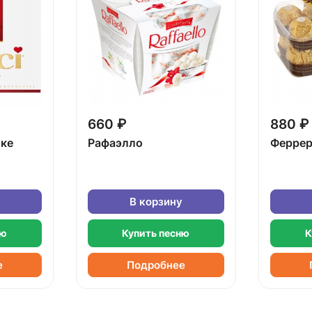
660 ₽
880 ₽
бке
Рафаэлло
Феррер
В корзину
ню
Купить песню
К
е
Подробнее