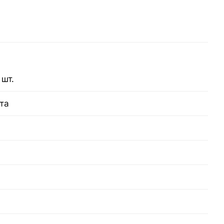
 шт.
та