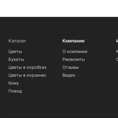
Фрезия (
18
)
Хамелациум (
2
)
Хризантема (
83
)
Эрингиум (
1
)
Эустома (
68
)
Каталог
Компания
Цветы
О компании
Букеты
Реквизиты
Цветы в коробках
Отзывы
Цветы в корзинах
Видео
Кому
Повод