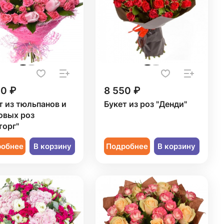
20 ₽
8 550 ₽
т из тюльпанов и
Букет из роз "Денди"
овых роз
торг"
робнее
В корзину
Подробнее
В корзину