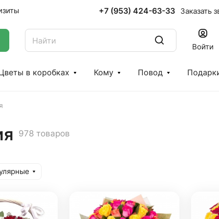
+7 (953) 424-63-33
изиты
Заказать з
Войти
Цветы в коробках
Кому
Повод
Подарк
я
ия
978 товаров
улярные