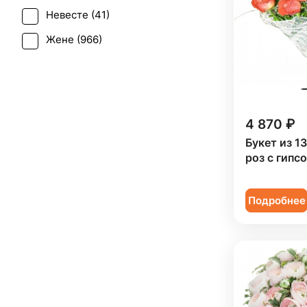
Ирис (
40
)
Невесте (
41
)
Свадьба (
29
)
Калла (
4
)
Жене (
966
)
Татьянин день (
593
)
Краспедия (
2
)
Женщине (
970
)
Траур (
3
)
Леукоспермум (
1
)
Коллеге (
969
)
Юбилей (
689
)
Лилия (
20
)
Мужчине (
119
)
4 870 ₽
Лимониум (
4
)
Подруге (
152
)
Букет из 1
Маттиола (
27
)
роз с гипс
Ребенку (
409
)
Мимоза (
9
)
Сестре (
152
)
Нарцисс (
1
)
Подробнее
Нигелла (
1
)
Озотамнус (
3
)
Орнитогалум (
1
)
Орхидея (
52
)