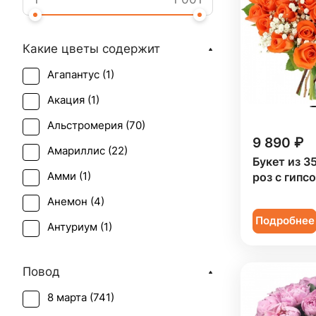
Какие цветы содержит
Агапантус (
1
)
Акация (
1
)
Альстромерия (
70
)
9 890 ₽
Амариллис (
22
)
Букет из 3
Амми (
1
)
роз с гипс
Анемон (
4
)
Подробнее
Антуриум (
1
)
Астильба (
3
)
Повод
Астра (
8
)
8 марта (
741
)
Брассика (
2
)