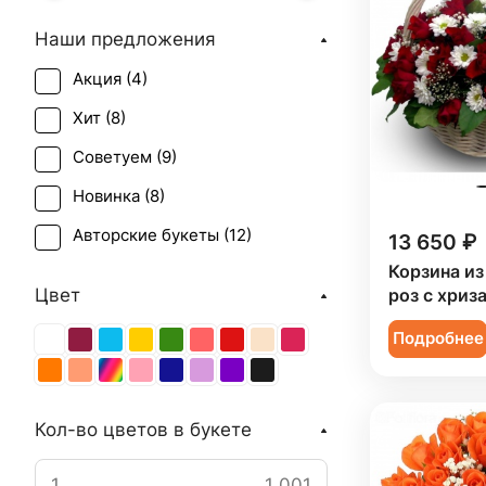
Наши предложения
Акция (
4
)
Хит (
8
)
Советуем (
9
)
Новинка (
8
)
Авторские букеты (
12
)
13 650 ₽
Корзина из
Цвет
роз с хриз
Подробнее
Кол-во цветов в букете