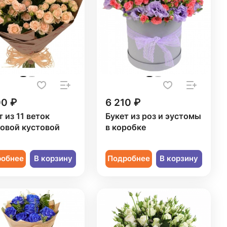
00 ₽
6 210 ₽
т из 11 веток
Букет из роз и эустомы
овой кустовой
в коробке
ы
робнее
В корзину
Подробнее
В корзину