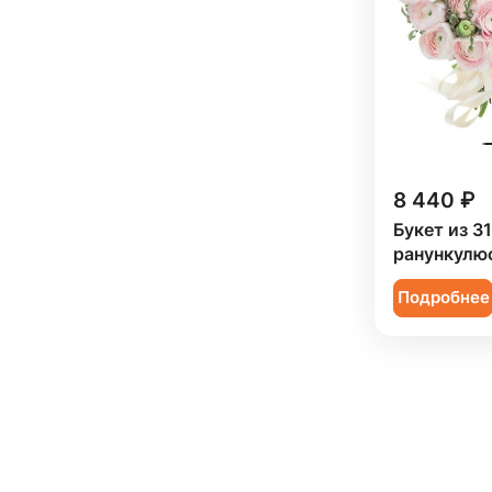
Пион (
75
)
Подсолнух (
33
)
Ранункулюс (
22
)
Роза (
450
)
Роза кустовая (
160
)
8 440 ₽
Ромашка (
2
)
Букет из 3
ранункулю
Сирень (
5
)
Подробнее
Скиммия (
5
)
Солидаго (
6
)
Статица (
20
)
Танацетум (
17
)
Тюльпан (
90
)