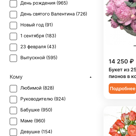
День рождения (
965
)
Бувардия (
1
)
День святого Валентина (
726
)
Буплерум (
1
)
Новый год (
91
)
Ваксфлауэр (
2
)
1 сентября (
183
)
Вероника белая (
1
)
23 февраля (
43
)
Гвоздика (
63
)
Выпускной (
595
)
Гербера (
46
)
14 250 ₽
День матери (
628
)
Букет из 2
Гиацинт (
9
)
пионов в к
Кому
День учителя (
454
)
Гиперикум (
41
)
Любимой (
828
)
Подробнее
Пасха (
34
)
Гипсофила (
39
)
Руководителю (
924
)
Первое свидание (
919
)
Гладиолус (
14
)
Бабушке (
950
)
Последний звонок (
538
)
Гортензия (
35
)
Маме (
960
)
Рождение ребенка (
427
)
Грин белл (
1
)
Девушке (
154
)
Рождество (
88
)