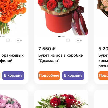
7 550 ₽
5 2
5 оранжевых
Букет из роз в коробке
Буке
офилой
"Джамала"
крем
роз
В корзину
Подробнее
В корзину
Под