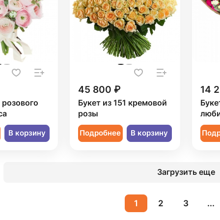
45 800 ₽
14 
1 розового
Букет из 151 кремовой
Буке
са
розы
люби
В корзину
Подробнее
В корзину
Под
Загрузить еще
1
2
3
...