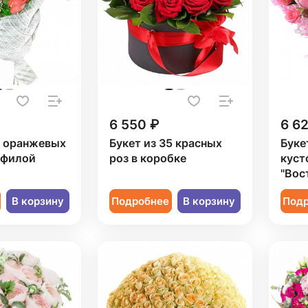
6 550 ₽
6 6
3 оранжевых
Букет из 35 красных
Буке
офилой
роз в коробке
куст
"Вос
В корзину
Подробнее
В корзину
Под