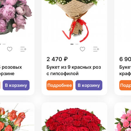
2 470 ₽
6 9
5 розовых
Букет из 9 красных роз
Букет
орзине
с гипсофилой
краф
В корзину
Подробнее
В корзину
Под