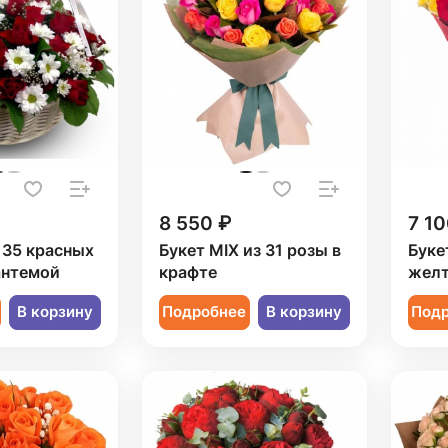
8 550 ₽
7 10
 35 красных
Букет MIX из 31 розы в
Буке
антемой
крафте
желт
В корзину
Подробнее
В корзину
Под