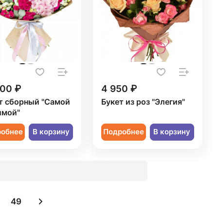
200 ₽
4 950 ₽
т сборный "Самой
Букет из роз "Элегия"
мой"
робнее
В корзину
Подробнее
В корзину
49