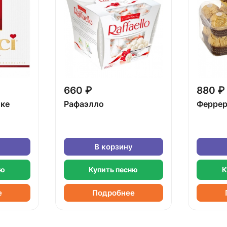
660 ₽
880 ₽
бке
Рафаэлло
Феррер
В корзину
ню
Купить песню
К
е
Подробнее