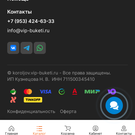
Контакты
+7 (953) 424-63-33
info@vip-buketi.ru
© koroljov.vip-buketi.ru - Все права защищены.
ИП Кузнецова Н. В. ИНН 711500345410
Конфиденциальность
Оферта
Главная
Каталог
Корзина
Кабинет
Контакты