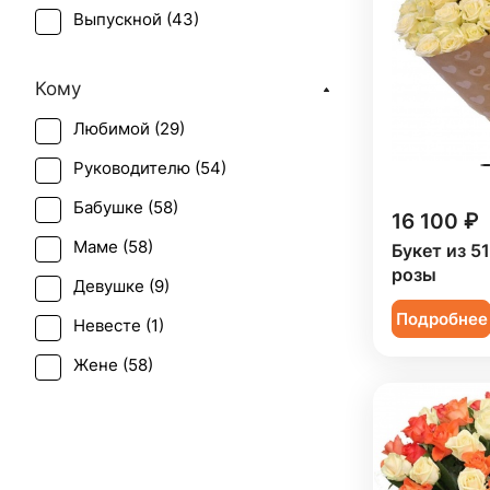
Выпускной (
43
)
День матери (
55
)
Кому
День учителя (
42
)
Любимой (
29
)
Пасха (
2
)
Руководителю (
54
)
Первое свидание (
55
)
Бабушке (
58
)
Последний звонок (
35
)
16 100 ₽
Маме (
58
)
Букет из 5
Рождение ребенка (
35
)
розы
Девушке (
9
)
Рождество (
5
)
Подробнее
Невесте (
1
)
Свадьба (
2
)
Жене (
58
)
Татьянин день (
53
)
Женщине (
58
)
Юбилей (
51
)
Коллеге (
58
)
Мужчине (
3
)