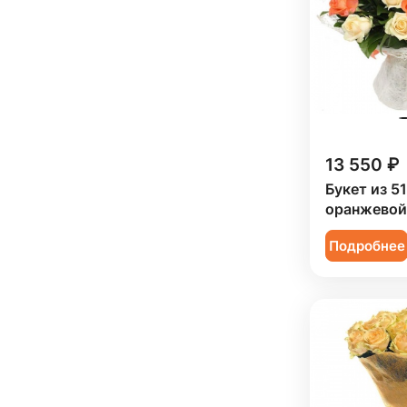
Подруге (
9
)
Ребенку (
17
)
Сестре (
9
)
13 550 ₽
Букет из 5
оранжевой
Подробнее