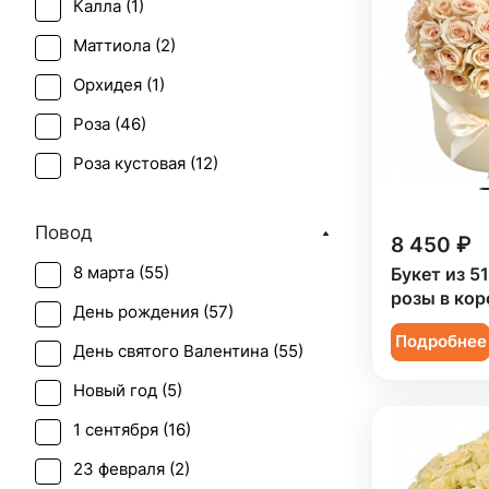
Калла (
1
)
Маттиола (
2
)
Орхидея (
1
)
Роза (
46
)
Роза кустовая (
12
)
Тюльпан (
1
)
Повод
8 450 ₽
Эустома (
1
)
8 марта (
55
)
Букет из 5
розы в кор
День рождения (
57
)
Подробнее
День святого Валентина (
55
)
Новый год (
5
)
1 сентября (
16
)
23 февраля (
2
)