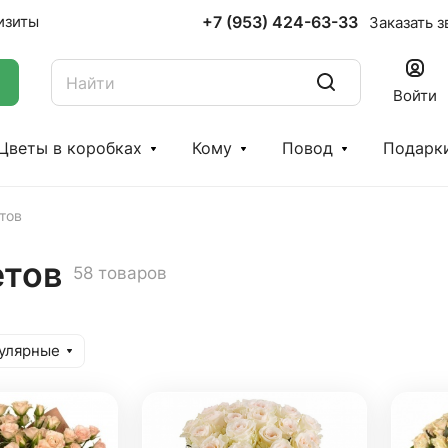
+7 (953) 424-63-33
изиты
Заказать з
Войти
Цветы в коробках
Кому
Повод
Подарк
тов
етов
58 товаров
улярные