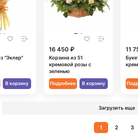
16 450 ₽
11 7
оз "Эклер"
Корзина из 51
Буке
кремовой розы с
крем
зеленью
В корзину
Подробнее
В корзину
Под
Загрузить еще
1
2
3