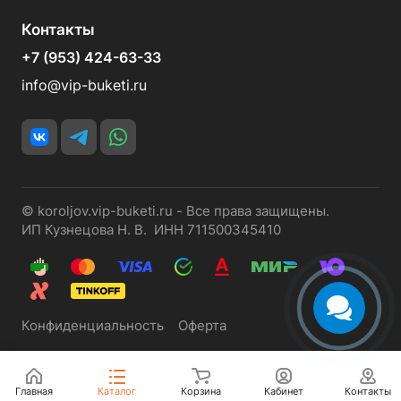
Контакты
+7 (953) 424-63-33
info@vip-buketi.ru
© koroljov.vip-buketi.ru - Все права защищены.
ИП Кузнецова Н. В. ИНН 711500345410
Конфиденциальность
Оферта
Главная
Каталог
Корзина
Кабинет
Контакты