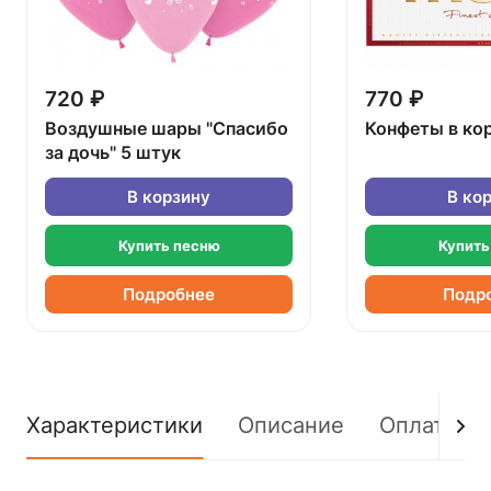
720 ₽
770 ₽
Воздушные шары "Спасибо
Конфеты в ко
за дочь" 5 штук
В корзину
В ко
Купить песню
Купить
Подробнее
Подр
Характеристики
Описание
Оплата