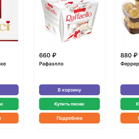
660 ₽
880 ₽
бке
Рафаэлло
Феррер
В корзину
ню
Купить песню
К
е
Подробнее