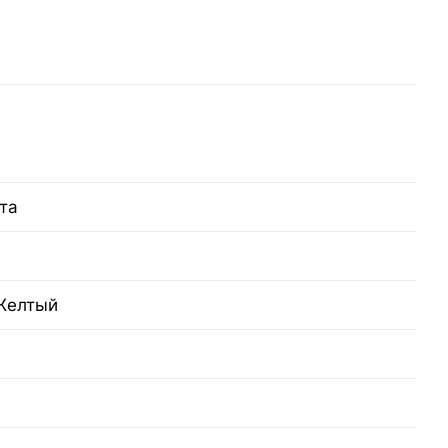
та
Желтый