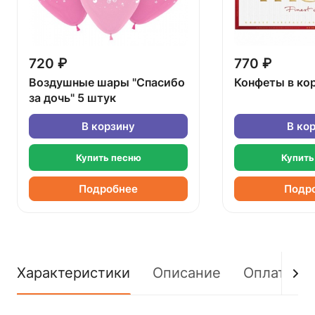
720 ₽
770 ₽
Воздушные шары "Спасибо
Конфеты в ко
за дочь" 5 штук
В корзину
В ко
Купить песню
Купить
Подробнее
Подр
Характеристики
Описание
Оплата