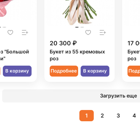
20 300 ₽
17 
оз "Большой
Букет из 55 кремовых
Буке
и"
роз
роз
В корзину
Подробнее
В корзину
Под
Загрузить еще
1
2
3
4