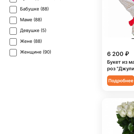
Первое свидание (
80
)
Бабушке (
88
)
Последний звонок (
66
)
Маме (
88
)
Рождение ребенка (
50
)
Девушке (
5
)
Рождество (
11
)
Жене (
88
)
Свадьба (
1
)
Женщине (
90
)
6 200 ₽
Татьянин день (
81
)
Букет из 
Коллеге (
89
)
Траур (
4
)
роз "Джули
Мужчине (
36
)
Юбилей (
72
)
Подробнее
Подруге (
5
)
Ребенку (
20
)
Сестре (
5
)