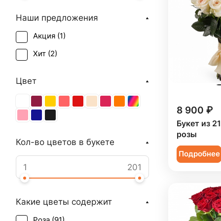
Наши предложения
Акция (
1
)
Хит (
2
)
Цвет
8 900 ₽
Букет из 2
розы
Кол-во цветов в букете
Подробнее
Какие цветы содержит
Роза (
91
)