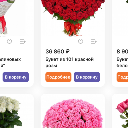
36 860 ₽
8 9
малиновых
Букет из 101 красной
Буке
я"
розы
бело
В корзину
Подробнее
В корзину
Под