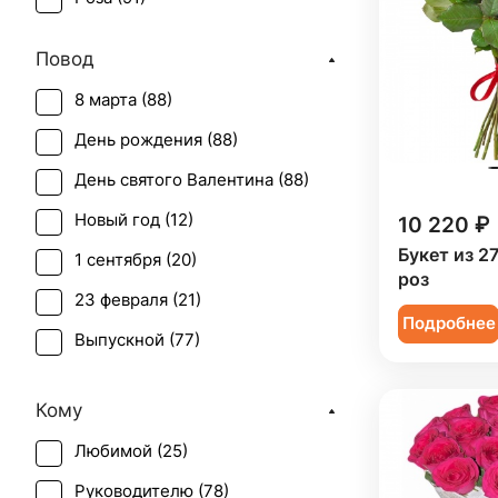
Повод
8 марта (
88
)
День рождения (
88
)
День святого Валентина (
88
)
Новый год (
12
)
10 220 ₽
Букет из 2
1 сентября (
20
)
роз
23 февраля (
21
)
Подробнее
Выпускной (
77
)
День матери (
86
)
Кому
День учителя (
58
)
Любимой (
25
)
Пасха (
9
)
Руководителю (
78
)