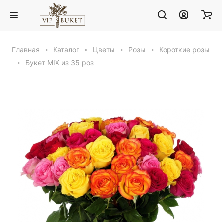
Главная
Каталог
Цветы
Розы
Короткие розы
Букет MIX из 35 роз