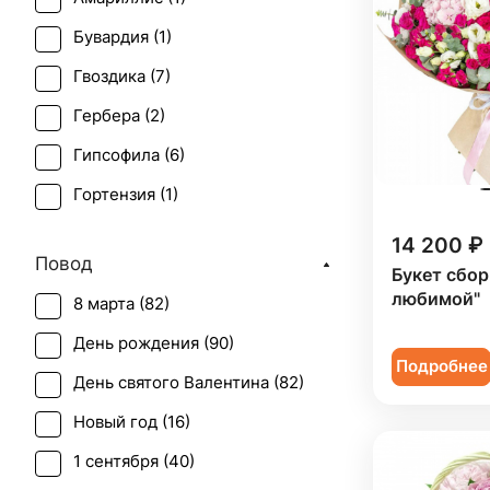
Бувардия (
1
)
Гвоздика (
7
)
Гербера (
2
)
Гипсофила (
6
)
Гортензия (
1
)
Ирис (
2
)
14 200 ₽
Повод
Лилия (
4
)
Букет сбо
любимой"
8 марта (
82
)
Лимониум (
1
)
День рождения (
90
)
Нарцисс (
1
)
Подробнее
День святого Валентина (
82
)
Нигелла (
1
)
Новый год (
16
)
Орхидея (
6
)
1 сентября (
40
)
Пион (
6
)