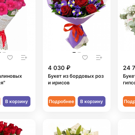
4 030 ₽
24 
малиновых
Букет из бордовых роз
Буке
я"
и ирисов
гипс
В корзину
Подробнее
В корзину
Под