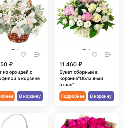
750 ₽
11 460 ₽
т из орхидей с
Букет сборный в
офилой в корзине
корзине"Облачный
атлас"
робнее
В корзину
Подробнее
В корзину