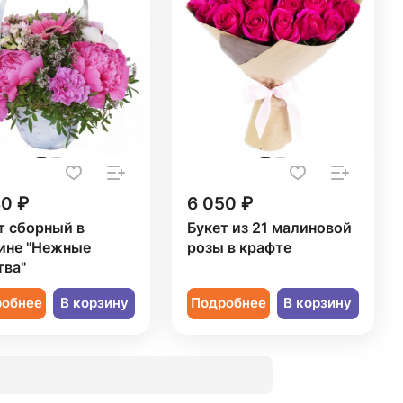
30 ₽
6 050 ₽
т сборный в
Букет из 21 малиновой
ине "Нежные
розы в крафте
тва"
робнее
В корзину
Подробнее
В корзину