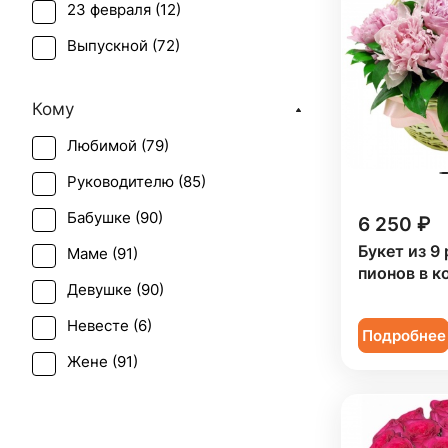
23 февраля (
12
)
Подсолнух (
1
)
Выпускной (
72
)
Ранункулюс (
2
)
День матери (
80
)
Роза (
70
)
Кому
День учителя (
70
)
Роза кустовая (
17
)
Любимой (
79
)
Пасха (
12
)
Ромашка (
1
)
Руководителю (
85
)
Первое свидание (
90
)
Статица (
2
)
Бабушке (
90
)
6 250 ₽
Последний звонок (
69
)
Тюльпан (
1
)
Букет из 9
Маме (
91
)
Рождение ребенка (
43
)
Хризантема (
10
)
пионов в к
Девушке (
90
)
Рождество (
16
)
Эустома (
10
)
Невесте (
6
)
Свадьба (
15
)
Подробнее
Жене (
91
)
Татьянин день (
79
)
Женщине (
91
)
Юбилей (
62
)
Коллеге (
91
)