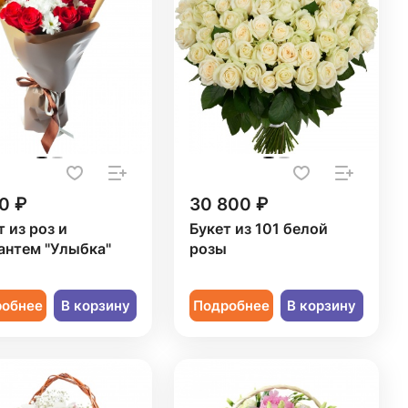
0 ₽
30 800 ₽
т из роз и
Букет из 101 белой
антем "Улыбка"
розы
робнее
В корзину
Подробнее
В корзину