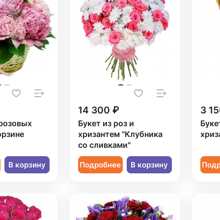
14 300 ₽
3 15
 розовых
Букет из роз и
Буке
орзине
хризантем "Клубника
хриз
со сливками"
В корзину
Подробнее
В корзину
Под