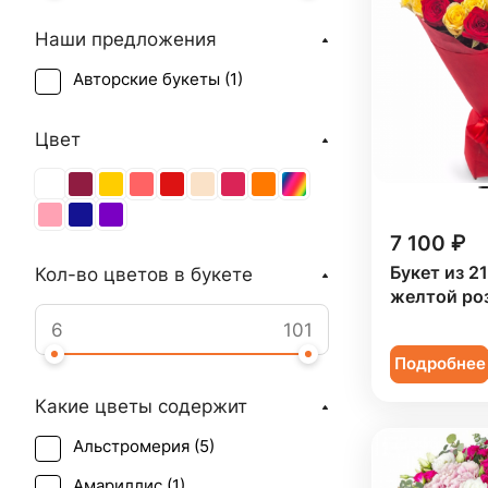
Наши предложения
Авторские букеты (
1
)
Цвет
7 100 ₽
Букет из 2
Кол-во цветов в букете
желтой ро
Подробнее
Какие цветы содержит
Альстромерия (
5
)
Амариллис (
1
)