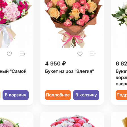
4 950 ₽
6 6
рный "Самой
Букет из роз "Элегия"
Буке
корз
озер
В корзину
Подробнее
В корзину
Под