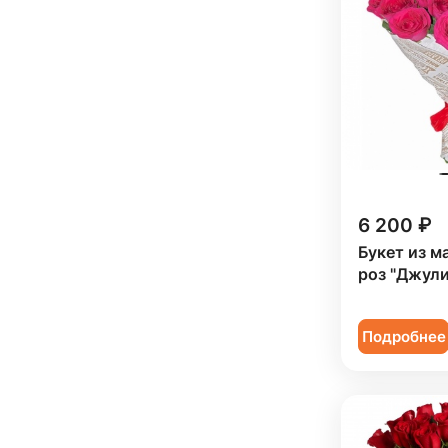
Мужчине (
17
)
Подруге (
88
)
Ребенку (
51
)
Сестре (
90
)
6 200 ₽
Букет из 
роз "Джули
Подробнее