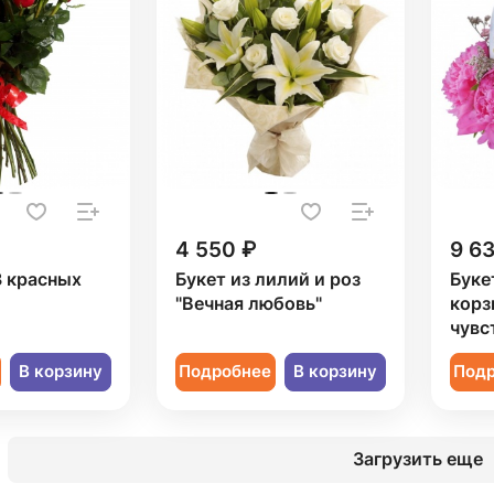
4 550 ₽
9 6
3 красных
Букет из лилий и роз
Буке
"Вечная любовь"
корз
чувс
В корзину
Подробнее
В корзину
Под
Загрузить еще