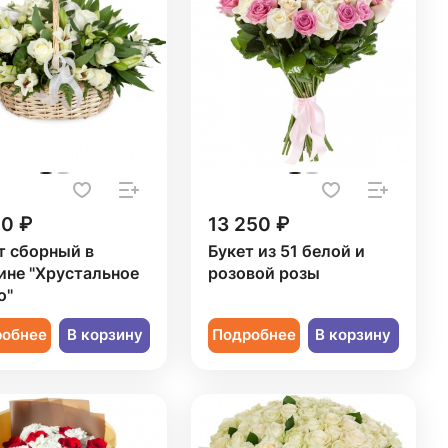
20 ₽
13 250 ₽
т сборный в
Букет из 51 белой и
ине "Хрустальное
розовой розы
о"
робнее
В корзину
Подробнее
В корзину