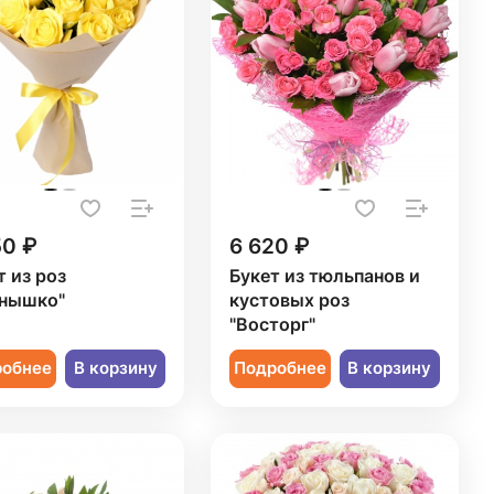
50 ₽
6 620 ₽
т из роз
Букет из тюльпанов и
нышко"
кустовых роз
"Восторг"
робнее
В корзину
Подробнее
В корзину