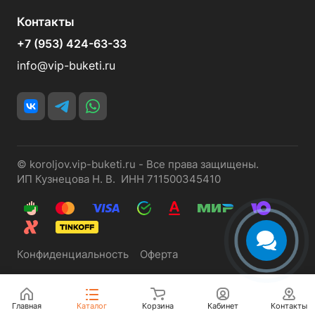
Контакты
+7 (953) 424-63-33
info@vip-buketi.ru
© koroljov.vip-buketi.ru - Все права защищены.
ИП Кузнецова Н. В. ИНН 711500345410
Конфиденциальность
Оферта
Главная
Каталог
Корзина
Кабинет
Контакты