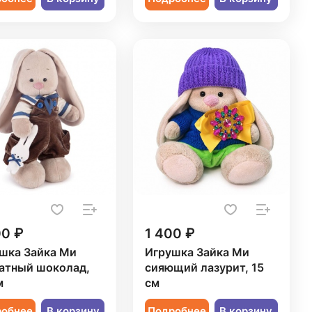
00 ₽
1 400 ₽
шка Зайка Ми
Игрушка Зайка Ми
атный шоколад,
сияющий лазурит, 15
м
см
робнее
В корзину
Подробнее
В корзину