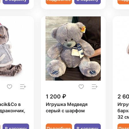
1 200 ₽
2 6
cik&Co в
Игрушка Медведя
Игру
дракончик,
серый с шарфом
барх
32 с
В корзину
Подробнее
В корзину
Под