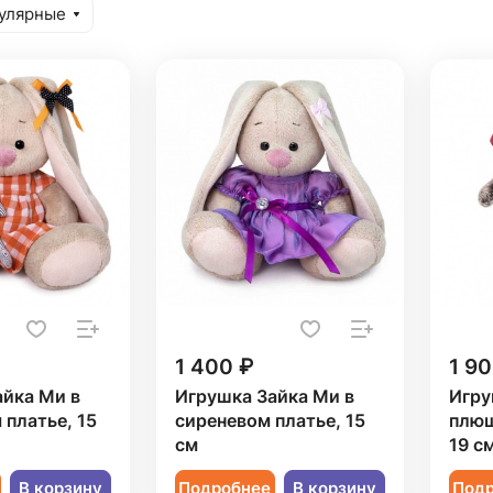
улярные
1 400 ₽
1 90
айка Ми в
Игрушка Зайка Ми в
Игру
платье, 15
сиреневом платье, 15
плюш
см
19 с
В корзину
Подробнее
В корзину
Под