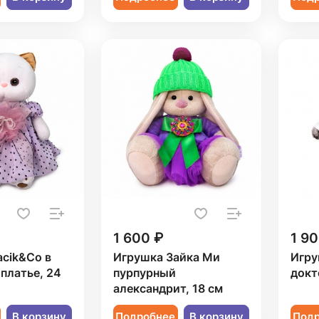
1 600 ₽
1 90
cik&Co в
Игрушка Зайка Ми
Игру
платье, 24
пурпурный
докт
александрит, 18 см
В корзину
Подробнее
В корзину
Под