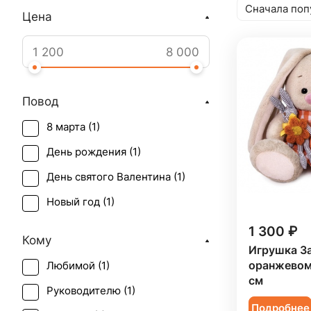
Сначала поп
Цена
Повод
8 марта (
1
)
День рождения (
1
)
День святого Валентина (
1
)
Новый год (
1
)
1 300 ₽
Кому
Игрушка З
оранжевом 
Любимой (
1
)
см
Руководителю (
1
)
Подробнее