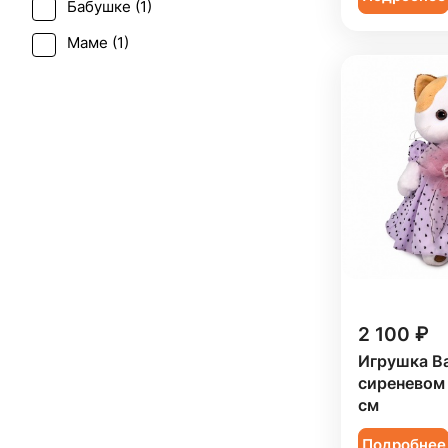
Бабушке (
1
)
Маме (
1
)
2 100 ₽
Игрушка Ba
сиреневом 
см
Подробнее