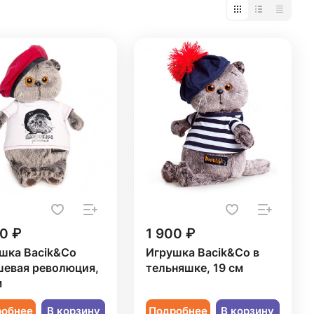
0 ₽
1 900 ₽
шка Bacik&Co
Игрушка Bacik&Co в
евая революция,
тельняшке, 19 см
м
робнее
В корзину
Подробнее
В корзину