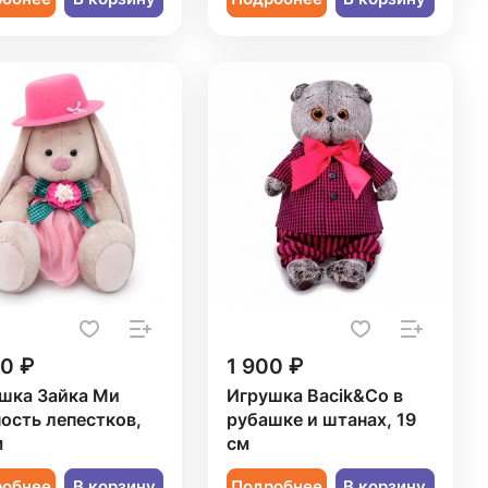
00 ₽
1 900 ₽
шка Зайка Ми
Игрушка Bacik&Co в
ость лепестков,
рубашке и штанах, 19
м
см
робнее
В корзину
Подробнее
В корзину