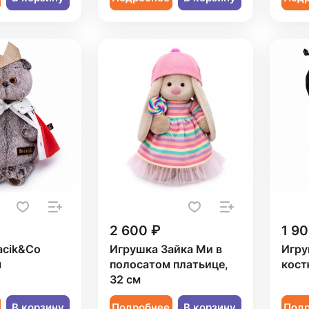
2 600 ₽
1 90
acik&Co
Игрушка Зайка Ми в
Игру
м
полосатом платьице,
кост
32 см
В корзину
Подробнее
В корзину
Под