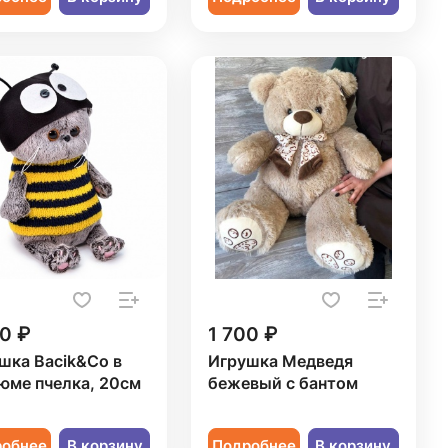
0 ₽
1 700 ₽
шка Bacik&Co в
Игрушка Медведя
юме пчелка, 20см
бежевый с бантом
робнее
В корзину
Подробнее
В корзину