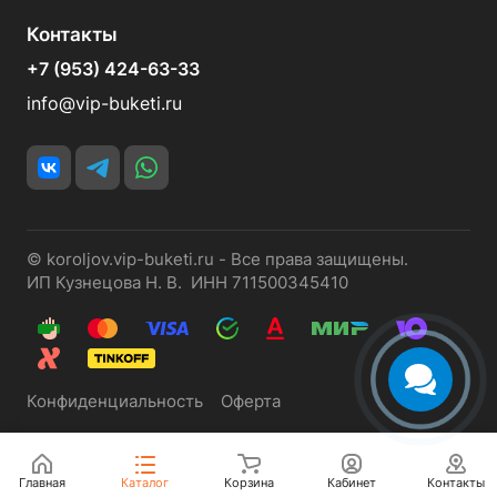
Контакты
+7 (953) 424-63-33
info@vip-buketi.ru
© koroljov.vip-buketi.ru - Все права защищены.
ИП Кузнецова Н. В. ИНН 711500345410
Конфиденциальность
Оферта
Главная
Каталог
Корзина
Кабинет
Контакты