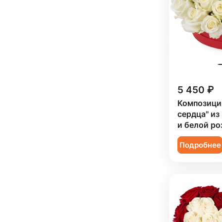
Ребенку (
17
)
Сестре (
5
)
5 450 ₽
Композици
сердца" из
и белой ро
Подробнее