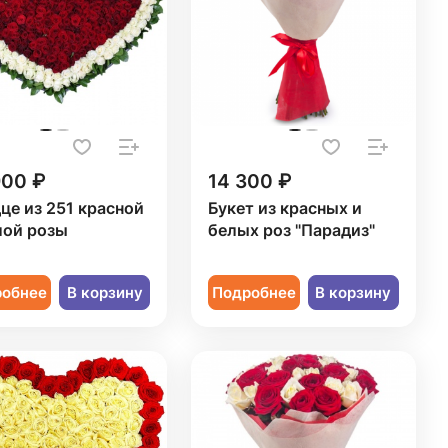
900 ₽
14 300 ₽
це из 251 красной
Букет из красных и
лой розы
белых роз "Парадиз"
робнее
В корзину
Подробнее
В корзину