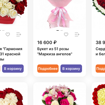
16 600 ₽
38 
я "Гармония
Букет из 51 розы
Серд
 31 красной
"Маркиза ангелов"
и бе
зы
В корзину
Подробнее
В корзину
Под