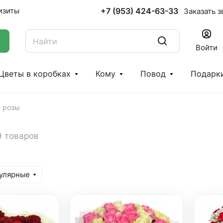
+7 (953) 424-63-33
изиты
Заказать з
Войти
Цветы в коробках
Кому
Повод
Подарк
е розы
9 товаров
улярные