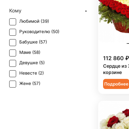
День матери (
58
)
Кому
День учителя (
33
)
Любимой (
39
)
Пасха (
5
)
Руководителю (
50
)
Первое свидание (
52
)
Бабушке (
57
)
Последний звонок (
31
)
Маме (
58
)
Рождение ребенка (
39
)
112 860 ₽
Девушке (
5
)
Рождество (
11
)
Сердце из 
корзине
Невесте (
2
)
Татьянин день (
56
)
Жене (
57
)
Подробнее
Юбилей (
45
)
Женщине (
59
)
Коллеге (
57
)
Мужчине (
4
)
Подруге (
5
)