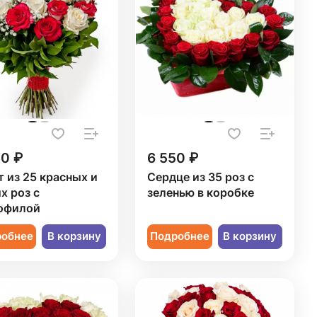
20 ₽
6 550 ₽
т из 25 красных и
Сердце из 35 роз с
х роз с
зеленью в коробке
офилой
робнее
В корзину
Подробнее
В корзину