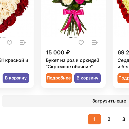
15 000 ₽
69 
31 красной и
Букет из роз и орхидей
Серд
"Скромное обаяние"
и бе
В корзину
Подробнее
В корзину
Под
Загрузить еще
1
2
3