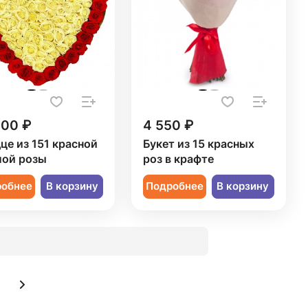
200 ₽
4 550 ₽
це из 151 красной
Букет из 15 красных
лой розы
роз в крафте
робнее
В корзину
Подробнее
В корзину