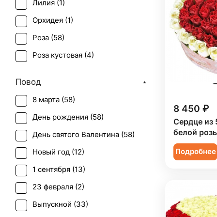
Лилия (
1
)
Орхидея (
1
)
Роза (
58
)
Роза кустовая (
4
)
Повод
8 марта (
58
)
8 450 ₽
День рождения (
58
)
Сердце из 
белой розы
День святого Валентина (
58
)
Подробнее
Новый год (
12
)
1 сентября (
13
)
23 февраля (
2
)
Выпускной (
33
)