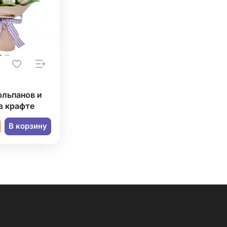
юльпанов и
в крафте
В корзину