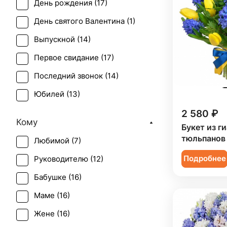
День рождения (
17
)
День святого Валентина (
1
)
Выпускной (
14
)
Первое свидание (
17
)
Последний звонок (
14
)
Юбилей (
13
)
2 580 ₽
Кому
Букет из г
тюльпанов
Любимой (
7
)
Подробнее
Руководителю (
12
)
Бабушке (
16
)
Маме (
16
)
Жене (
16
)