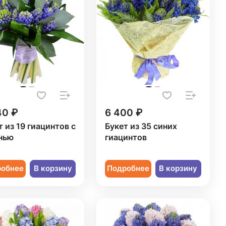
40 ₽
6 400 ₽
т из 19 гиацинтов с
Букет из 35 синих
нью
гиацинтов
робнее
В корзину
Подробнее
В корзину