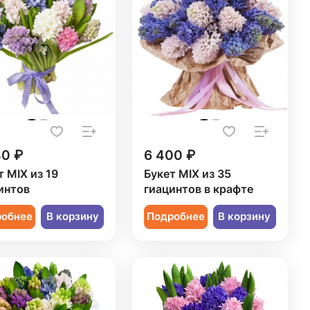
40 ₽
6 400 ₽
т MIX из 19
Букет MIX из 35
интов
гиацинтов в крафте
робнее
В корзину
Подробнее
В корзину