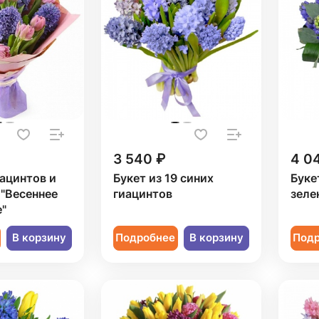
3 540 ₽
4 0
иацинтов и
Букет из 19 синих
Буке
"Весеннее
гиацинтов
зеле
"
В корзину
Подробнее
В корзину
Под