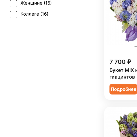
Женщине (
16
)
Коллеге (
16
)
Мужчине (
1
)
Ребенку (
15
)
7 700 ₽
Букет MIX 
гиацинтов
Подробнее