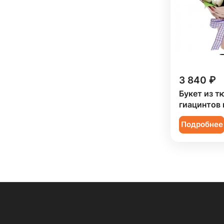
3 840 ₽
Букет из т
гиацинтов 
Подробнее