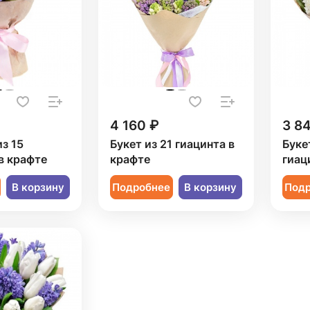
4 160 ₽
3 8
из 15
Букет из 21 гиацинта в
Буке
в крафте
крафте
гиац
В корзину
Подробнее
В корзину
Под