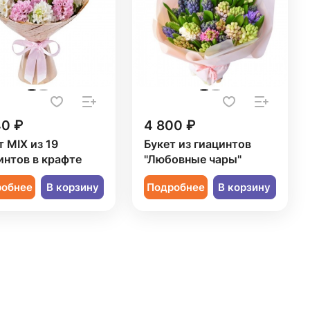
40 ₽
4 800 ₽
т MIX из 19
Букет из гиацинтов
интов в крафте
"Любовные чары"
робнее
В корзину
Подробнее
В корзину