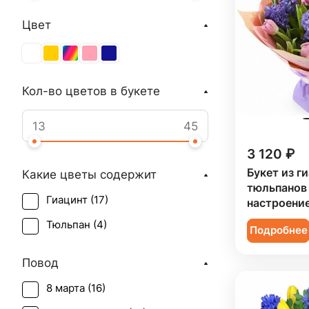
Цвет
Кол-во цветов в букете
3 120 ₽
Букет из г
Какие цветы содержит
тюльпанов 
Гиацинт (
17
)
настроение
Тюльпан (
4
)
Подробнее
Повод
8 марта (
16
)