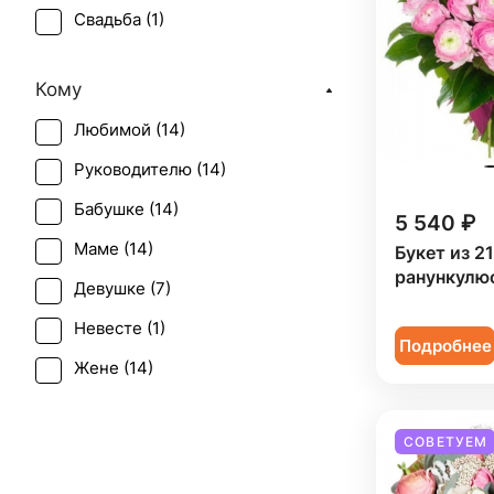
Свадьба (
1
)
Юбилей (
13
)
Кому
Любимой (
14
)
Руководителю (
14
)
Бабушке (
14
)
5 540 ₽
Маме (
14
)
Букет из 2
ранункулю
Девушке (
7
)
Невесте (
1
)
Подробнее
Жене (
14
)
Женщине (
14
)
СОВЕТУЕМ
Коллеге (
14
)
Подруге (
7
)