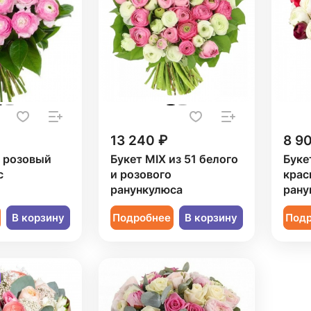
13 240 ₽
8 9
1 розовый
Букет MIX из 51 белого
Буке
с
и розового
крас
ранункулюса
рану
В корзину
Подробнее
В корзину
Под