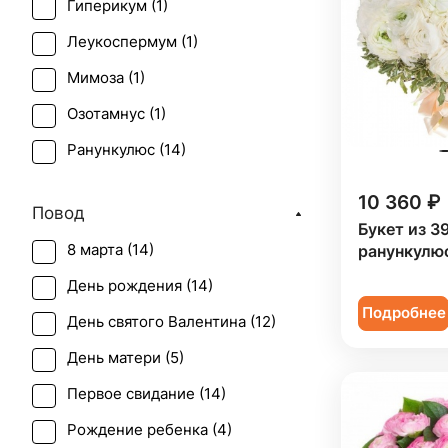
Гиперикум (
1
)
Леукоспермум (
1
)
Мимоза (
1
)
Озотамнус (
1
)
Ранункулюс (
14
)
Роза (
2
)
10 360 ₽
Повод
Сирень (
1
)
Букет из 3
8 марта (
14
)
ранункулю
Тюльпан (
1
)
День рождения (
14
)
Фрезия (
1
)
Подробнее
День святого Валентина (
12
)
Эустома (
1
)
День матери (
5
)
Первое свидание (
14
)
Рождение ребенка (
4
)