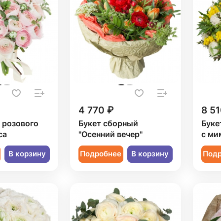
4 770 ₽
8 51
1 розового
Букет сборный
Буке
са
"Осенний вечер"
с ми
В корзину
Подробнее
В корзину
Под