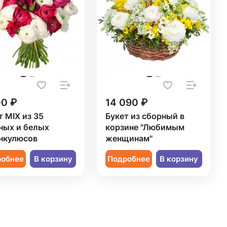
00 ₽
14 090 ₽
т MIX из 35
Букет из сборный в
ных и белых
корзине "Любимым
нкулюсов
женщинам"
робнее
В корзину
Подробнее
В корзину