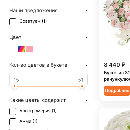
Наши предложения
Советуем (
1
)
Цвет
8 440 ₽
Кол-во цветов в букете
Букет из 3
ранункулю
Подробнее
Какие цветы содержит
Альстромерия (
1
)
Амми (
1
)