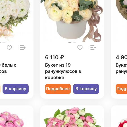
6 110 ₽
4 9
9 белых
Букет из 19
Буке
сов
ранункулюсов в
рану
коробке
В корзину
Подробнее
В корзину
Под