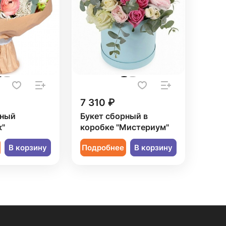
7 310 ₽
рный
Букет сборный в
к"
коробке "Мистериум"
В корзину
Подробнее
В корзину