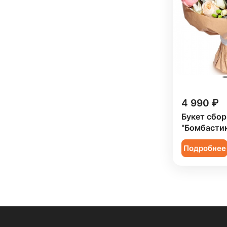
Ребенку (
1
)
Сестре (
7
)
4 990 ₽
Букет сбо
"Бомбасти
Подробнее