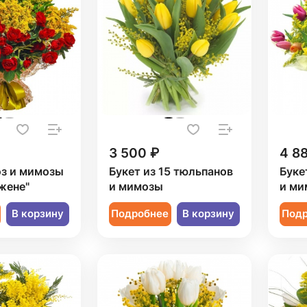
3 500 ₽
4 8
оз и мимозы
Букет из 15 тюльпанов
Буке
жене"
и мимозы
и ми
В корзину
Подробнее
В корзину
Под