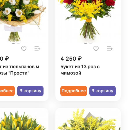
0 ₽
4 250 ₽
т из тюльпанов м
Букет из 13 роз с
зы "Прости"
мимозой
робнее
В корзину
Подробнее
В корзину