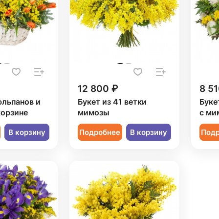
12 800 ₽
8 51
юльпанов и
Букет из 41 ветки
Буке
корзине
мимозы
с ми
В корзину
Подробнее
В корзину
Под