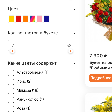
Цвет
Кол-во цветов в букете
7 300 ₽
Букет из р
Какие цветы содержит
"Любимой 
Альстромерия (
1
)
Подробнее
Ирис (
2
)
Мимоза (
18
)
Ранункулюс (
1
)
Роза (
1
)