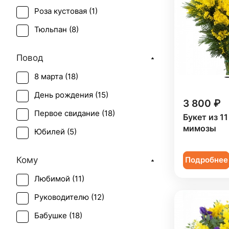
Роза кустовая (
1
)
Тюльпан (
8
)
Повод
8 марта (
18
)
День рождения (
15
)
3 800 ₽
Первое свидание (
18
)
Букет из 11
мимозы
Юбилей (
5
)
Кому
Подробнее
Любимой (
11
)
Руководителю (
12
)
Бабушке (
18
)