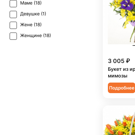
Маме (
18
)
Девушке (
1
)
Жене (
18
)
Женщине (
18
)
Коллеге (
18
)
Подруге (
1
)
3 005 ₽
Ребенку (
11
)
Букет из и
мимозы
Сестре (
1
)
Подробнее