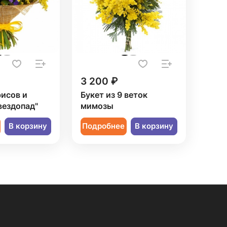
3 200 ₽
рисов и
Букет из 9 веток
вездопад"
мимозы
В корзину
Подробнее
В корзину