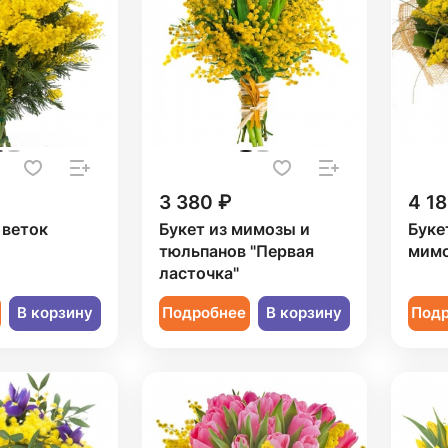
3 380 ₽
4 18
 веток
Букет из мимозы и
Буке
тюльпанов "Первая
мимо
ласточка"
В корзину
Подробнее
В корзину
Под