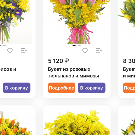
5 120 ₽
8 3
рисов и
Букет из розовых
Буке
тюльпанов и мимозы
и ми
В корзину
Подробнее
В корзину
Под