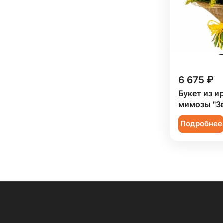
6 675 ₽
Букет из и
мимозы "З
Подробнее