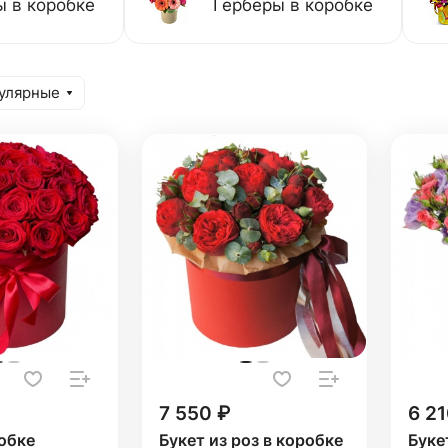
 в коробке
Герберы в коробке
улярные
7 550 ₽
6 21
обке
Букет из роз в коробке
Буке