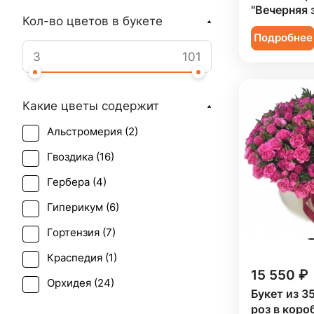
"Вечерняя 
Кол-во цветов в букете
Подробнее
Какие цветы содержит
Альстромерия (
2
)
Гвоздика (
16
)
Гербера (
4
)
Гиперикум (
6
)
Гортензия (
7
)
Краспедия (
1
)
15 550 ₽
Орхидея (
24
)
Букет из 3
Пион (
12
)
роз в коро