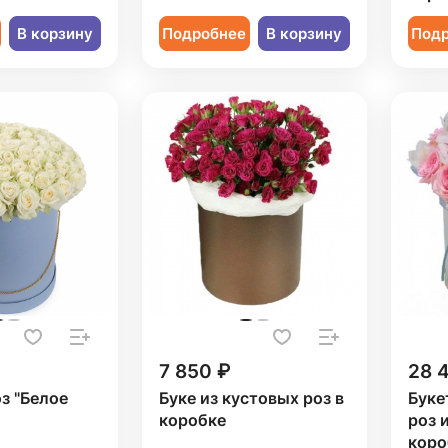
В корзину
Подробнее
В корзину
Под
7 850 ₽
28 
оз "Белое
Буке из кустовых роз в
Буке
коробке
роз 
коро