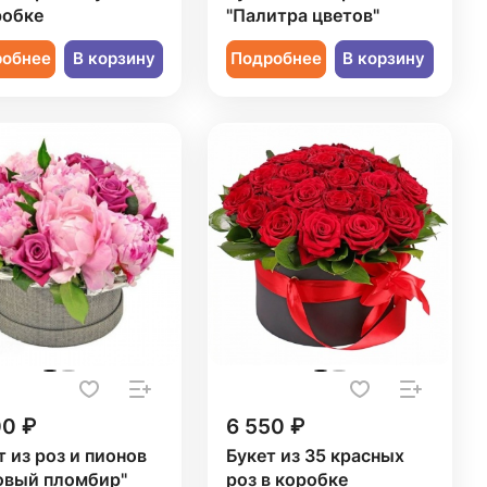
робке
"Палитра цветов"
робнее
В корзину
Подробнее
В корзину
00 ₽
6 550 ₽
т из роз и пионов
Букет из 35 красных
овый пломбир"
роз в коробке