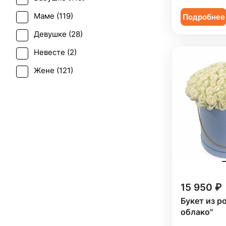
Последний звонок (
1
)
Эустома (
6
)
Маме (
119
)
Подробнее
Рождение ребенка (
73
)
Девушке (
28
)
Рождество (
7
)
Невесте (
2
)
Свадьба (
1
)
Жене (
121
)
Татьянин день (
102
)
Женщине (
122
)
Траур (
1
)
Коллеге (
122
)
Юбилей (
108
)
Мужчине (
13
)
Подруге (
28
)
Ребенку (
25
)
Сестре (
27
)
15 950 ₽
Букет из р
облако"