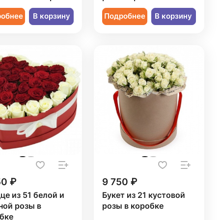
робнее
В корзину
Подробнее
В корзину
50 ₽
9 750 ₽
це из 51 белой и
Букет из 21 кустовой
ной розы в
розы в коробке
бке