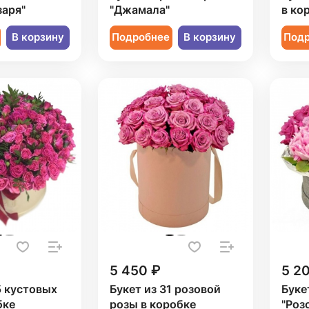
заря"
"Джамала"
в ко
В корзину
Подробнее
В корзину
Под
5 450 ₽
5 2
5 кустовых
Букет из 31 розовой
Буке
бке
розы в коробке
"Роз