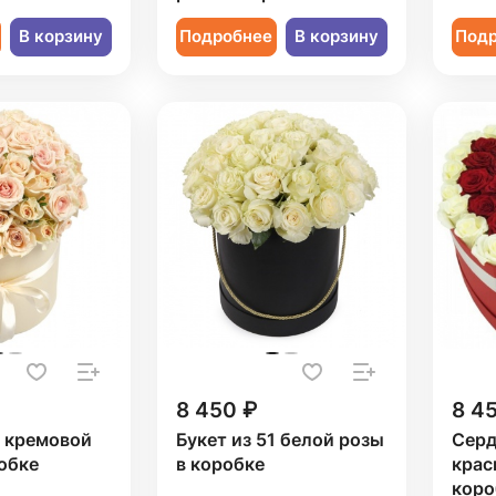
В корзину
Подробнее
В корзину
Под
8 450 ₽
8 4
1 кремовой
Букет из 51 белой розы
Серд
обке
в коробке
крас
коро