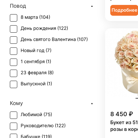
Повод
Подсолнух (
1
)
Подробнее
8 марта (
104
)
Ранункулюс (
1
)
День рождения (
122
)
Роза (
73
)
День святого Валентина (
107
)
Роза кустовая (
24
)
Новый год (
7
)
Скиммия (
1
)
1 сентября (
1
)
Солидаго (
1
)
23 февраля (
8
)
Статица (
1
)
Выпускной (
1
)
Танацетум (
1
)
День матери (
104
)
Тюльпан (
1
)
Кому
День учителя (
36
)
Фрезия (
5
)
8 450 ₽
Любимой (
75
)
Пасха (
2
)
Хамелациум (
1
)
Букет из 5
Руководителю (
122
)
Первое свидание (
115
)
розы в кор
Хризантема (
6
)
Бабушке (
119
)