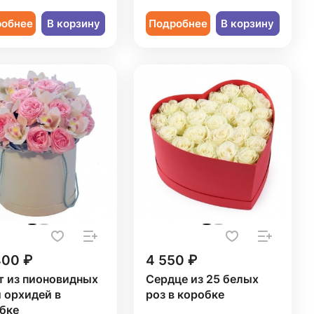
робнее
В корзину
Подробнее
В корзину
400 ₽
4 550 ₽
т из пионовидных
Сердце из 25 белых
и орхидей в
роз в коробке
бке