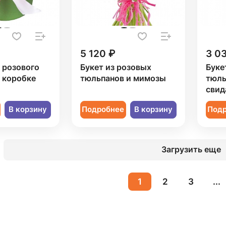
5 120 ₽
3 0
1 розового
Букет из розовых
Буке
 коробке
тюльпанов и мимозы
тюль
свид
В корзину
Подробнее
В корзину
Под
Загрузить еще
1
2
3
...