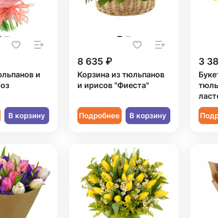
8 635 ₽
3 3
юльпанов и
Корзина из тюльпанов
Буке
роз
и ирисов "Фиеста"
тюль
ласт
В корзину
Подробнее
В корзину
Под