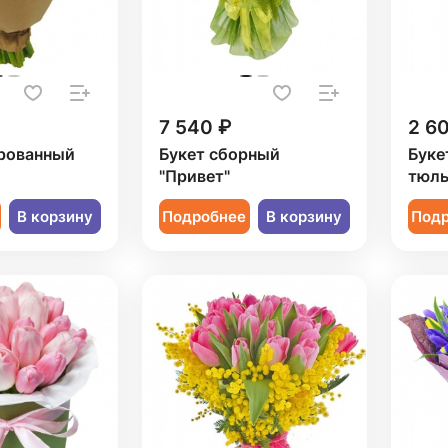
7 540 ₽
2 6
арованный
Букет сборный
Буке
"Привет"
тюль
В корзину
Подробнее
В корзину
Под