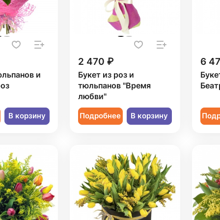
2 470 ₽
6 4
юльпанов и
Букет из роз и
Буке
роз
тюльпанов "Время
Беат
любви"
В корзину
Подробнее
В корзину
Под