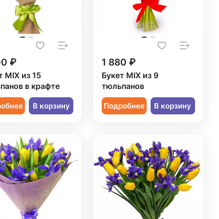
00 ₽
1 880 ₽
т MIX из 15
Букет MIX из 9
панов в крафте
тюльпанов
робнее
В корзину
Подробнее
В корзину