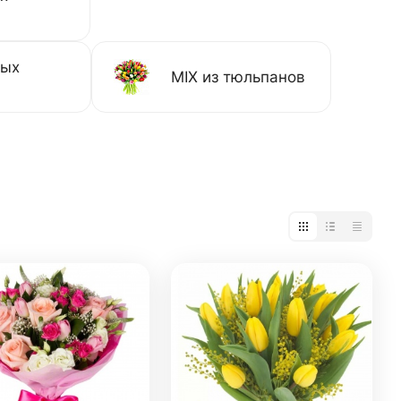
тых
MIX из тюльпанов