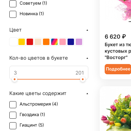
Советуем (
1
)
Новинка (
1
)
Цвет
6 620 ₽
Букет из т
кустовых 
"Восторг"
Кол-во цветов в букете
Подробнее
Какие цветы содержит
Альстромерия (
4
)
Гвоздика (
1
)
Гиацинт (
5
)