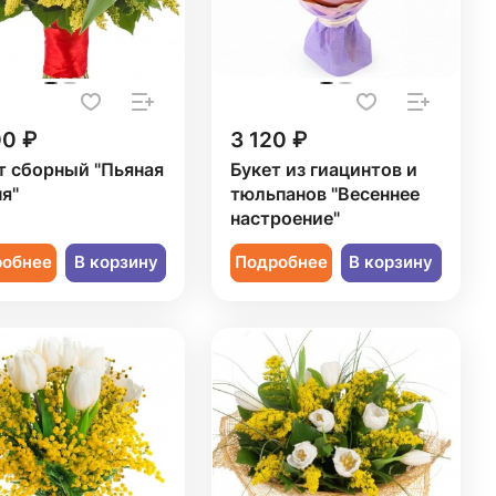
00 ₽
3 120 ₽
т сборный "Пьяная
Букет из гиацинтов и
я"
тюльпанов "Весеннее
настроение"
робнее
В корзину
Подробнее
В корзину