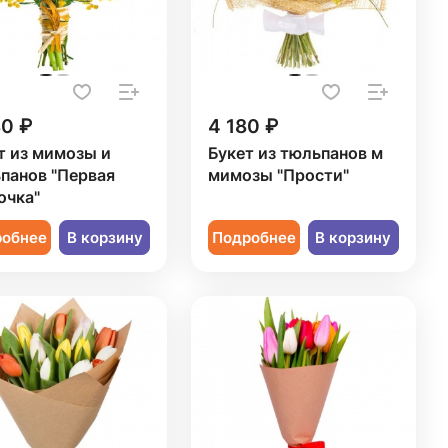
80 ₽
4 180 ₽
т из мимозы и
Букет из тюльпанов м
панов "Первая
мимозы "Прости"
очка"
робнее
В корзину
Подробнее
В корзину