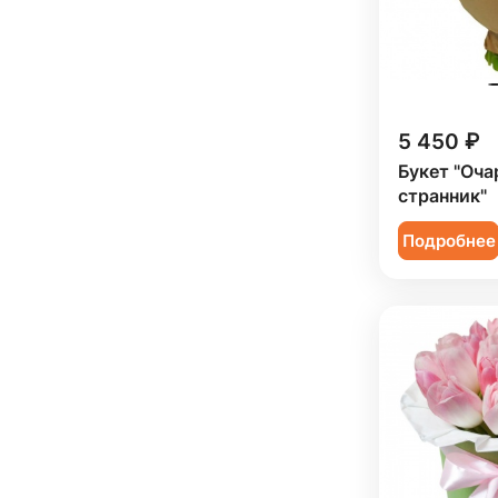
Подруге (
19
)
Ребенку (
139
)
Сестре (
17
)
5 450 ₽
Букет "Оч
странник"
Подробнее