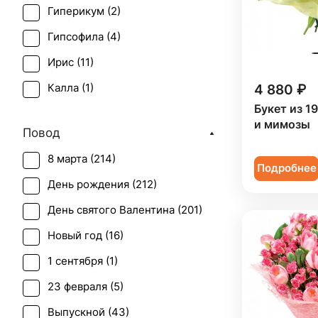
Гиперикум (
2
)
Гипсофила (
4
)
Ирис (
11
)
4 880 ₽
Калла (
1
)
Букет из 1
Лилия (
2
)
и мимозы
Повод
Мимоза (
11
)
8 марта (
214
)
Нарцисс (
1
)
Подробнее
День рождения (
212
)
Орхидея (
1
)
День святого Валентина (
201
)
Роза (
6
)
Новый год (
16
)
Роза кустовая (
4
)
1 сентября (
1
)
Танацетум (
2
)
23 февраля (
5
)
Тюльпан (
219
)
Выпускной (
43
)