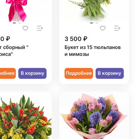
70 ₽
3 500 ₽
т сборный "
Букет из 15 тюльпанов
риса"
и мимозы
робнее
В корзину
Подробнее
В корзину