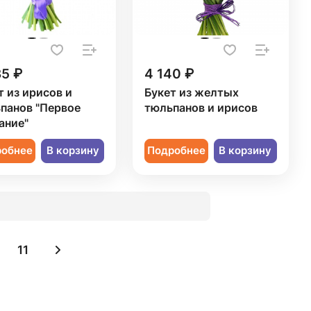
35 ₽
4 140 ₽
т из ирисов и
Букет из желтых
панов "Первое
тюльпанов и ирисов
ание"
робнее
В корзину
Подробнее
В корзину
11