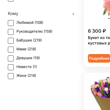
Фрезия (
1
)
День матери (
22
)
Эустома (
3
)
Кому
День учителя (
12
)
Любимой (
108
)
Пасха (
5
)
6 300 ₽
Руководителю (
158
)
Первое свидание (
212
)
Букет из т
Бабушке (
219
)
Последний звонок (
41
)
кустовых 
Маме (
218
)
Рождение ребенка (
18
)
Девушке (
19
)
Подробнее
Рождество (
15
)
Невесте (
1
)
Свадьба (
1
)
Жене (
219
)
Татьянин день (
18
)
Женщине (
216
)
Юбилей (
76
)
Коллеге (
219
)
Мужчине (
15
)