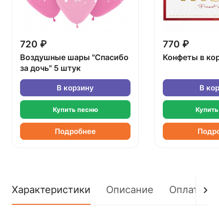
720 ₽
770 ₽
Воздушные шары "Спасибо
Конфеты в ко
за дочь" 5 штук
В корзину
В ко
Купить песню
Купить
Подробнее
Подр
Характеристики
Описание
Оплата