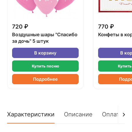
720 ₽
770 ₽
Воздушные шары "Спасибо
Конфеты в ко
за дочь" 5 штук
В корзину
В ко
Купить песню
Купить
Подробнее
Подр
Характеристики
Описание
Оплата